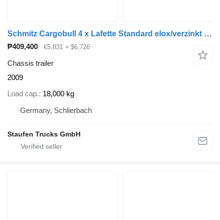
Schmitz Cargobull 4 x Lafette Standard elox/verzinkt TÜV NEU! 4 x Lafette Standard
₱409,400
€5,831
≈ $6,726
Chassis trailer
2009
Load cap.
18,000 kg
Germany, Schlierbach
Staufen Trucks GmbH