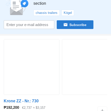
section
chassis trailers
Kögel
Subscribe
Krone ZZ - Nr.: 730
₱192,200
€2,737
≈ $3,157