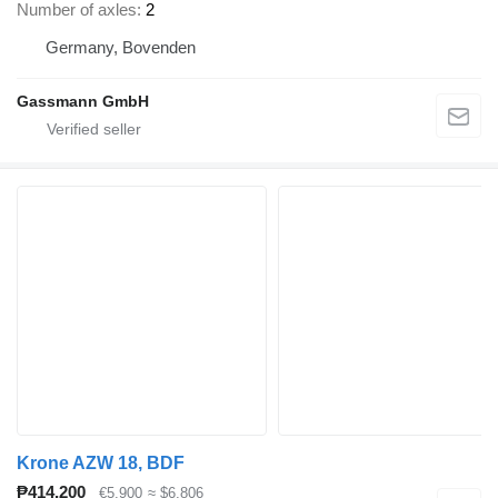
Number of axles
2
Germany, Bovenden
Gassmann GmbH
Krone AZW 18, BDF
₱414,200
€5,900
≈ $6,806