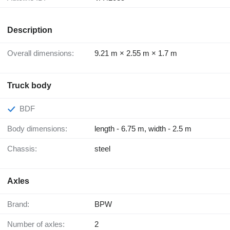
Description
Overall dimensions:
9.21 m × 2.55 m × 1.7 m
Truck body
BDF
Body dimensions:
length - 6.75 m, width - 2.5 m
Chassis:
steel
Axles
Brand:
BPW
Number of axles:
2