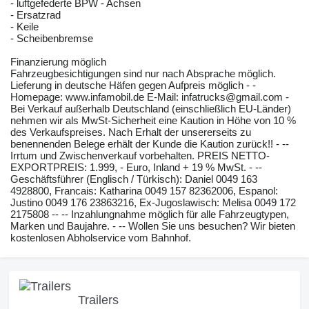
- luftgefederte BPW - Achsen
- Ersatzrad
- Keile
- Scheibenbremse
Finanzierung möglich
Fahrzeugbesichtigungen sind nur nach Absprache möglich.
Lieferung in deutsche Häfen gegen Aufpreis möglich - -
Homepage: www.infamobil.de E-Mail: infatrucks@gmail.com -
Bei Verkauf außerhalb Deutschland (einschließlich EU-Länder)
nehmen wir als MwSt-Sicherheit eine Kaution in Höhe von 10 %
des Verkaufspreises. Nach Erhalt der unsererseits zu
benennenden Belege erhält der Kunde die Kaution zurück!! - --
Irrtum und Zwischenverkauf vorbehalten. PREIS NETTO-
EXPORTPREIS: 1.999, - Euro, Inland + 19 % MwSt. - --
Geschäftsführer (Englisch / Türkisch): Daniel 0049 163
4928800, Francais: Katharina 0049 157 82362006, Espanol:
Justino 0049 176 23863216, Ex-Jugoslawisch: Melisa 0049 172
2175808 -- -- Inzahlungnahme möglich für alle Fahrzeugtypen,
Marken und Baujahre. - -- Wollen Sie uns besuchen? Wir bieten
kostenlosen Abholservice vom Bahnhof.
Trailers