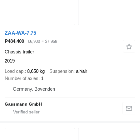
ZAA-WA-7.75
₱484,400
€6,900
≈ $7,959
Chassis trailer
2019
Load cap.
8,650 kg
Suspension
air/air
Number of axles
1
Germany, Bovenden
Gassmann GmbH