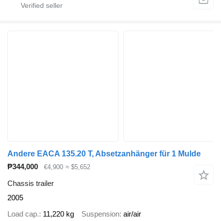
Andere EACA 135.20 T, Absetzanhänger für 1 Mulde
₱344,000
€4,900
≈ $5,652
Chassis trailer
2005
Load cap.
11,220 kg
Suspension
air/air