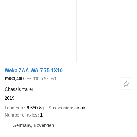
Weka ZAA-WA-7.75-1X10
₱484,400
€6,900
≈ $7,959
Chassis trailer
2019
Load cap.
8,650 kg
Suspension
air/air
Number of axles
1
Germany, Bovenden